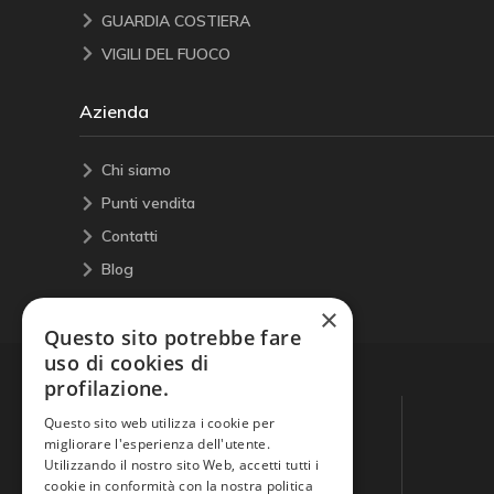
GUARDIA COSTIERA
VIGILI DEL FUOCO
Azienda
Chi siamo
Punti vendita
Contatti
Blog
×
Questo sito potrebbe fare
uso di cookies di
profilazione.
Questo sito web utilizza i cookie per
migliorare l'esperienza dell'utente.
Utilizzando il nostro sito Web, accetti tutti i
cookie in conformità con la nostra politica