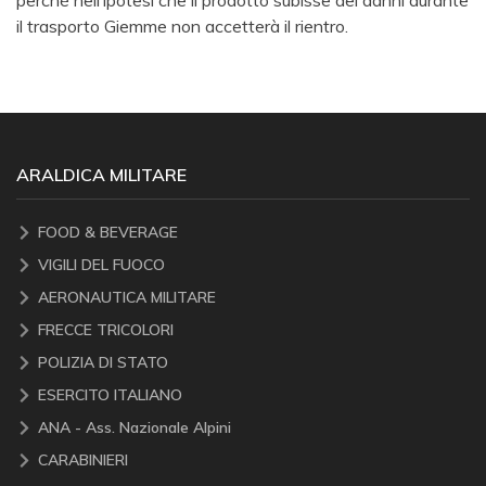
perché nell’ipotesi che il prodotto subisse dei danni durante
il trasporto Giemme non accetterà il rientro.
ARALDICA MILITARE
FOOD & BEVERAGE
VIGILI DEL FUOCO
AERONAUTICA MILITARE
FRECCE TRICOLORI
POLIZIA DI STATO
ESERCITO ITALIANO
ANA - Ass. Nazionale Alpini
CARABINIERI