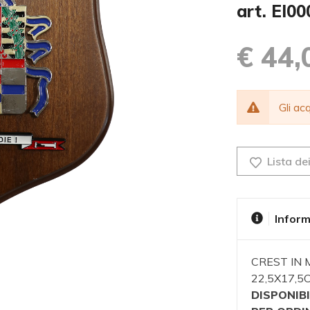
art. EI0
€ 44,
Gli a
Lista dei
Inform
CREST IN
22,5X17,
DISPONIBI