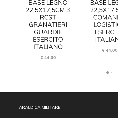
NO
BASE LEGNO
BASE LE
CM
22,5X17,5CM 3
22,5X17
RCST
COMAN
E E
GRANATIERI
LOGIST
NE
GUARDIE
ESERCI
O
ESERCITO
ITALIA
O
ITALIANO
€ 44,00
€ 44,00
ARALDICA MILITARE