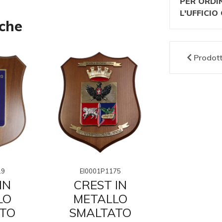
PER ORDI
L'UFFICI
nche
Prodot
19
EI0001P1175
EI0001P
IN
CREST IN
CRES
LO
METALLO
META
TO
SMALTATO
SMAL