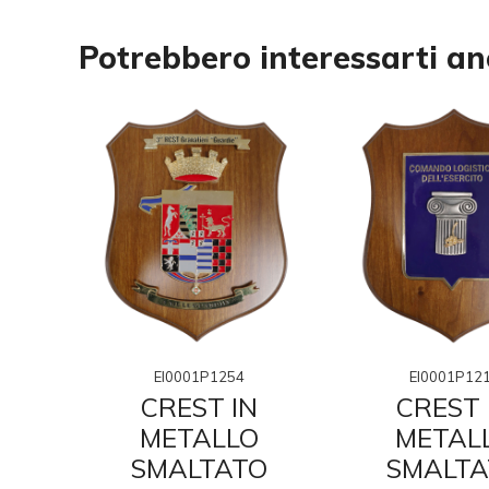
Potrebbero interessarti a
EI0001P1254
EI0001P12
N
CREST IN
CREST 
O
METALLO
METAL
O
SMALTATO
SMALTA