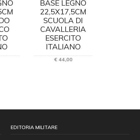
GNO
BASE LEGNO
BASE 
,5CM
22,5X17,5CM
22,5X1
DO
SCUOLA DI
RE
ICO
CAVALLERIA
OPERA
TO
ESERCITO
GENIO I
NO
ITALIANO
ESER
ITAL
€ 44,00
€ 44
EDITORIA MILITARE