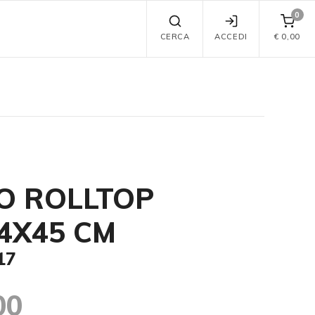
0
CERCA
ACCEDI
€
0,00
O ROLLTOP
4X45 CM
17
00