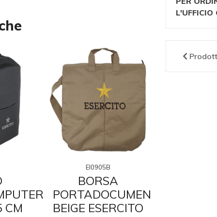
PER ORDI
L'UFFICI
nche
Prodot
EI0905B
EI090
O
BORSA
ZAI
MPUTER
PORTADOCUMENTI
MIME
5 CM
BEIGE ESERCITO
€ 40