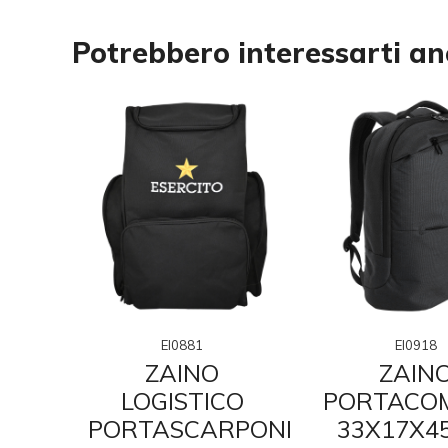
Potrebbero interessarti a
EI0881
EI0918
ZAINO
ZAIN
LOGISTICO
A
PORTACO
PORTASCARPONI
URO
33X17X4