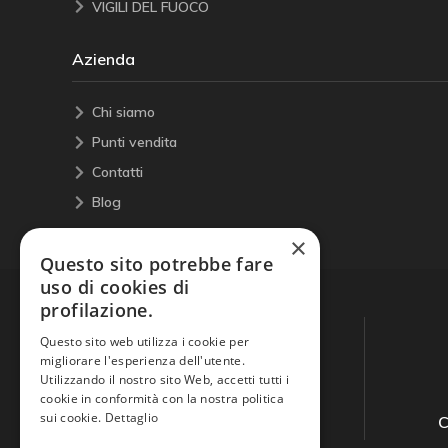
VIGILI DEL FUOCO
Azienda
Chi siamo
Punti vendita
Contatti
Blog
×
Questo sito potrebbe fare
uso di cookies di
profilazione.
Questo sito web utilizza i cookie per
migliorare l'esperienza dell'utente.
Utilizzando il nostro sito Web, accetti tutti i
cookie in conformità con la nostra politica
sui cookie.
Dettaglio
Guida all'acquisto
C