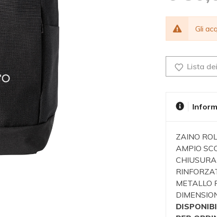
Gli a
Lista dei
Inform
ZAINO ROL
AMPIO SC
CHIUSURA
RINFORZAT
METALLO P
DIMENSION
DISPONIBI