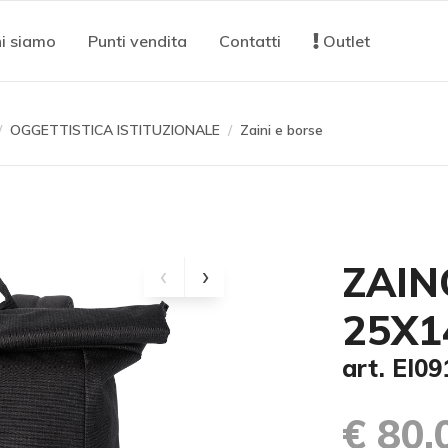
i siamo
Punti vendita
Contatti
Outlet
OGGETTISTICA ISTITUZIONALE
Zaini e borse
ZAIN
25X1
art. EI09
€ 80,