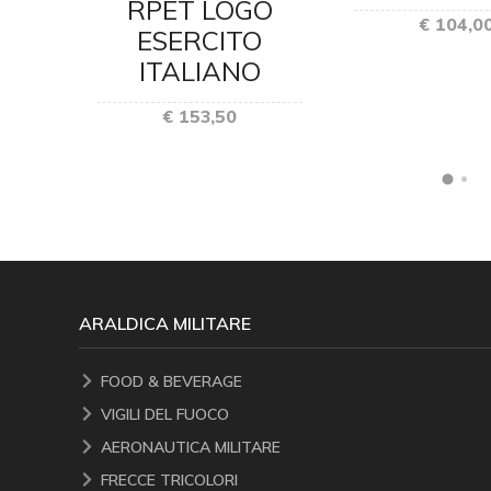
RPET LOGO
CM
€ 104,0
ESERCITO
ITALIANO
€ 153,50
ARALDICA MILITARE
FOOD & BEVERAGE
VIGILI DEL FUOCO
AERONAUTICA MILITARE
FRECCE TRICOLORI