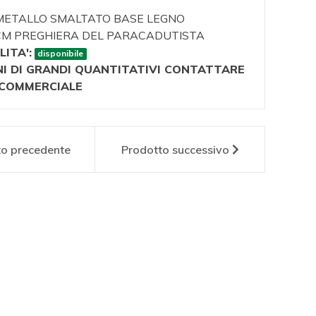
 METALLO SMALTATO BASE LEGNO
5CM PREGHIERA DEL PARACADUTISTA
LITA':
disponibile
NI DI GRANDI QUANTITATIVI CONTATTARE
O COMMERCIALE
to
precedente
Prodotto
successivo
1121
EI0001P1202
EI00
T IN
CREST IN
CRE
LLO
METALLO
ME
TATO
SMALTATO
SMA