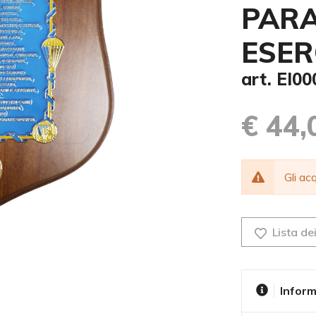
PARA
ESER
art. EI0
€ 44,
Gli a
Lista dei
Inform