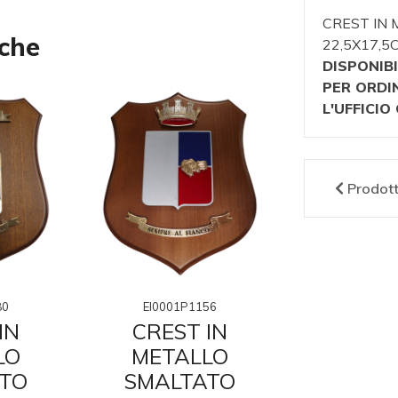
CREST IN
nche
22,5X17,
DISPONIBI
PER ORDI
L'UFFICI
Prodot
80
EI0001P1156
EI0001P
IN
CREST IN
CRES
LO
METALLO
META
TO
SMALTATO
SMAL