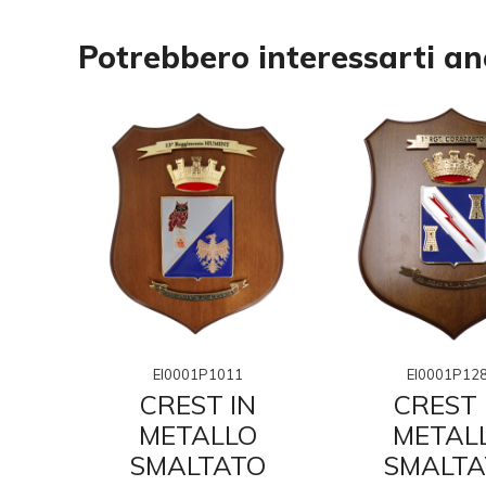
Potrebbero interessarti a
EI0001P1011
EI0001P12
N
CREST IN
CREST 
O
METALLO
METAL
O
SMALTATO
SMALTA