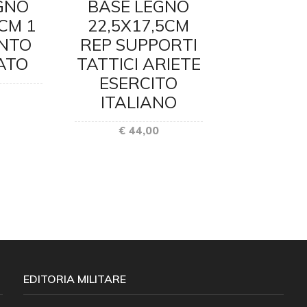
GNO
BASE LEGNO
BASE 
5CM 1
22,5X17,5CM
22,5X1
NTO
REP SUPPORTI
BTG A
ATO
TATTICI ARIETE
TRE
ESERCITO
ESER
ITALIANO
ITAL
€ 44,00
€ 44
EDITORIA MILITARE