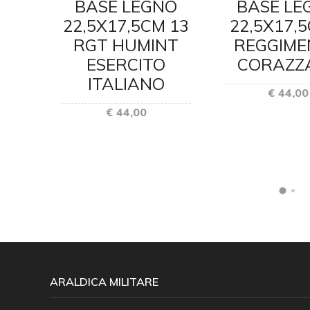
NO
BASE LEGNO
BASE LE
CM
22,5X17,5CM 13
22,5X17,
RGT HUMINT
REGGIME
TA
ESERCITO
CORAZZ
ITALIANO
€ 44,00
O
€ 44,00
O
ARALDICA MILITARE