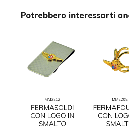
Potrebbero interessarti a
MM2212
MM2208
TE
FERMASOLDI
FERMAFO
LO
CON LOGO IN
CON LOG
.N.
SMALTO
SMALT