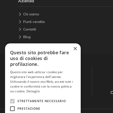
Azienda
Chi siamo
Punti vendita
Contatti
Blog
×
Questo sito potrebbe fare
uso di cookies di
profilazione.
Questo sito web utilizza i cookie per
migliorare l'esperienza dell'utente.
Utilizzando il nostro sito Web, accetti tutti i
cookie in conformità con la nostra politica
sui cookie.
Dettaglio
Guida all'acquisto
C
STRETTAMENTE NECESSARIO
PRESTAZIONE