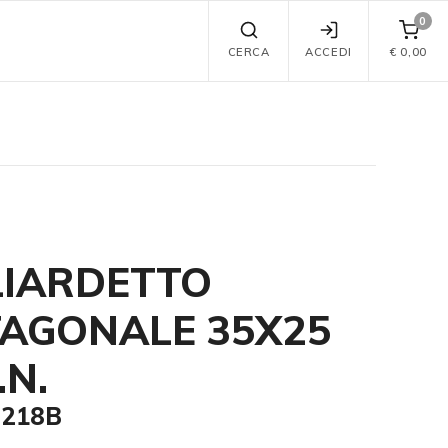
0
CERCA
ACCEDI
€
0,00
IARDETTO
AGONALE 35X25
.N.
2218B