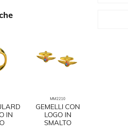
nche
MM2210
MM22
ULARD
GEMELLI CON
CRES
O IN
LOGO IN
META
O
SMALTO
SMALTAT