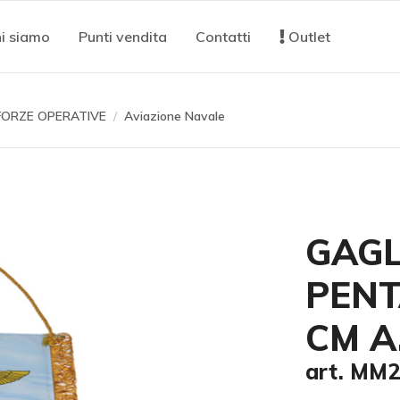
i siamo
Punti vendita
Contatti
Outlet
FORZE OPERATIVE
Aviazione Navale
GAGL
PENT
CM A
art. MM