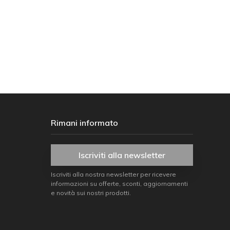
LEVIGATO A.N.
,00
€ 
€ 19,00
Rimani informato
Iscriviti alla newsletter
Iscriviti alla nostra newsletter per ricevere
informazioni su offerte, sconti, aggiornamenti
e novità sui nostri prodotti.