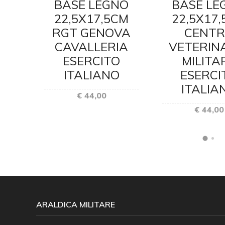
NO
BASE LEGNO
BASE LE
CM
22,5X17,5CM
22,5X17
RTI
RGT GENOVA
CENT
R.
CAVALLERIA
VETERIN
A
ESERCITO
MILITA
O
ITALIANO
ESERCI
O
ITALIA
€ 44,00
€ 44,00
ARALDICA MILITARE