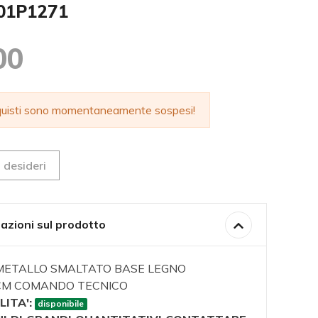
001P1271
00
cquisti sono momentaneamente sospesi!
 desideri
azioni sul prodotto
 METALLO SMALTATO BASE LEGNO
5CM COMANDO TECNICO
LITA':
disponibile