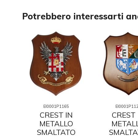
Potrebbero interessarti a
EI0001P1165
EI0001P11
N
CREST IN
CREST 
O
METALLO
METAL
O
SMALTATO
SMALTA