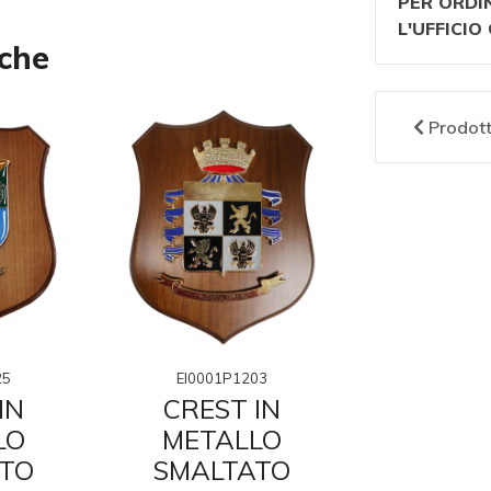
PER ORDI
L'UFFICI
nche
Prodot
25
EI0001P1203
EI0001P
IN
CREST IN
CRES
LO
METALLO
META
TO
SMALTATO
SMAL