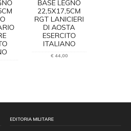
GNO
BASE LEGNO
BASE 
,5CM
22,5X17,5CM
22,5X17
RO
RGT LANICIERI
RG
ARIO
DI AOSTA
BERSAG
RE
ESERCITO
ESER
TO
ITALIANO
ITAL
NO
€ 44,00
€ 44
EDITORIA MILITARE