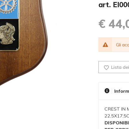
art. EI0
€ 44,
Gli a
Lista dei
Inform
CREST IN
22,5X17,
DISPONIBI