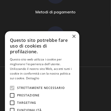
Metodi di pagamento
×
Questo sito potrebbe fare
uso di cookies di
profilazione.
Domande frequenti
Questo sito web utilizza i cookie per
migliorare l'esperienza dell'utente.
Utilizzando il nostro sito Web, accetti tutti i
cookie in conformità con la nostra politica
sui cookie.
Dettaglio
STRETTAMENTE NECESSARIO
PRESTAZIONE
TARGETING
FUNZIONALITÀ