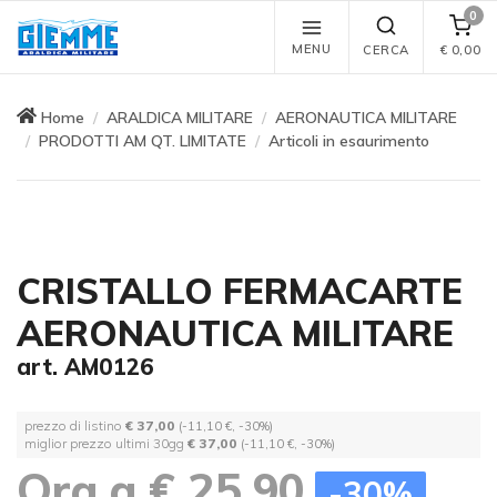
0
MENU
CERCA
€
0,00
Home
ARALDICA MILITARE
AERONAUTICA MILITARE
PRODOTTI AM QT. LIMITATE
Articoli in esaurimento
CRISTALLO FERMACARTE
AERONAUTICA MILITARE
art. AM0126
prezzo di listino
€ 37,00
(-11,10 €, -30%)
miglior prezzo ultimi 30gg
€ 37,00
(-11,10 €, -30%)
Ora a € 25,90
-30%