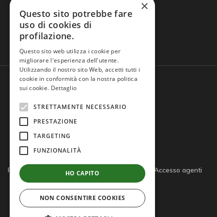
×
Questo sito potrebbe fare
uso di cookies di
profilazione.
Domande frequenti
Questo sito web utilizza i cookie per
migliorare l'esperienza dell'utente.
Utilizzando il nostro sito Web, accetti tutti i
cookie in conformità con la nostra politica
sui cookie.
Dettaglio
STRETTAMENTE NECESSARIO
PRESTAZIONE
TARGETING
FUNZIONALITÀ
Privacy policy
Cookie policy
Note legali
Accesso agenti
HO CAPITO
Accesso tutor
NON CONSENTIRE COOKIES